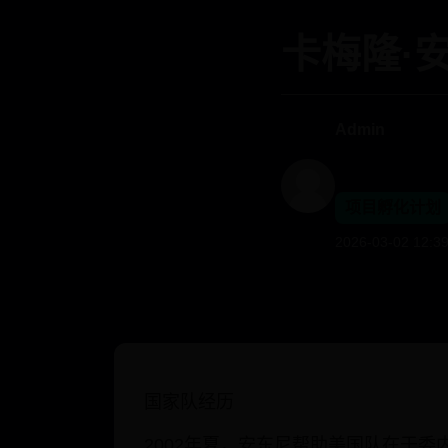
卡梅隆·
Admin
项目孵化计划
2026-03-02 12:3
国家队经历
2002年夏，安东尼帮助美国队在于委