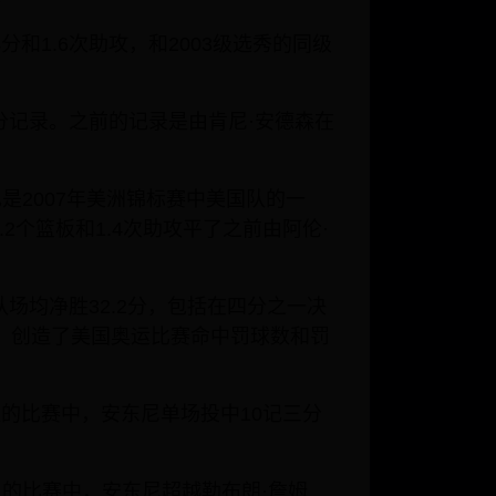
分和1.6次助攻，和2003级选秀的同级
得分记录。之前的记录是由肯尼·安德森在
是2007年美洲锦标赛中美国队的一
2个篮板和1.4次助攻平了之前由阿伦·
队场均净胜32.2分，包括在四分之一决
分，创造了美国奥运比赛命中罚球数和罚
队的比赛中，安东尼单场投中10记三分
亚队的比赛中，安东尼超越勒布朗·詹姆