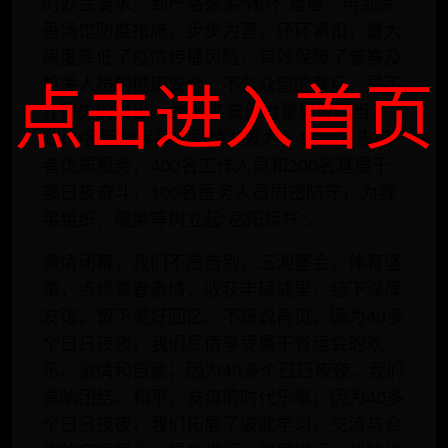
的办会要求，到严格落实“闭环”管理，再到完
善场馆防疫措施，步步为营，环环紧扣，最大
限度降低了疫情传播风险，有效保障了参赛及
相关人员的健康安全。不负众望的背后，是不
点击进入首页
计得失的付出。2000名安保力量果敢担当，
1100名后勤保障人员精准发力，1200名志愿
者优质服务，400名工作人员和200名基层干
部日夜奋斗，100名医务人员周密防守，为赛
事组织、服务等树立起“岳阳标杆”。
激情闭幕，我们不愿告别。三湘盛会，体育盛
事，点燃青春激情，收获丰硕成果，结下深厚
友谊，留下美好回忆。不愿说再见，因为40多
个日日夜夜，我们尽情享受属于省运会的欢
乐、激情和自豪；因为40多个日日夜夜，我们
奏响团结、和平、友谊的时代乐章；因为40多
个日日夜夜，我们拓展了彼此学习、交流与合