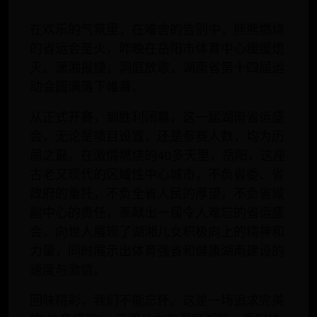
在欢乐的气氛里，在难舍的告别中，熊熊燃烧
的省运会圣火，昨晚在岳阳市体育中心缓缓熄
灭。潇湘报捷，洞庭放歌，湖南省第十四届运
动会圆满落下帷幕。
从正式开赛，到胜利闭幕，这一届湖南省运盛
会，无论是项目设置，还是参赛人数，均为历
届之最。在激情燃烧的40多天里，岳阳，这座
古老又现代的区域性中心城市，不负省委、省
政府的重托，不负全省人民的厚望，不负省域
副中心的责任，奉献出一届令人难忘的省运盛
会，向世人展现了湖湘儿女积极向上的精神和
力量，同时展示出体育强省和健康湖南建设的
速度与激情。
回味精彩，我们不能忘怀。这是一场追求完美