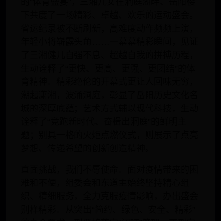
的“体育盛宴”，三湘儿女在洞庭湖畔、岳阳楼
下共度了一场精彩、卓越、欢乐的运动盛会。
省运纪录被不断刷新，高难度动作频频上演，
年轻小将崭露头角……一幕幕精彩瞬间，见证
了三湘健儿自强不息、超越自我的拼搏历程，
生动诠释了“更快、更高、更强、更团结”的体
育精神。精彩绝伦的开幕式更让人回味无穷，
潮起潇湘，波涌洞庭，彰显了岳阳历史文化名
城的深厚底蕴；艺术方式辅以现代科技，生动
诠释了“竞跑新时代、奋楫出洞庭”的鲜明主
题；别具一格的火炬点燃仪式，则展示了点亮
梦想、传递希望的创新创造精神。
直面挑战，我们不辱使命。面对疫情带来的困
难和不便，组委会和东道主始终坚持精心组
织、精细服务，全力克服疫情影响，办出盛会
别样精彩。从突出“简约、绿色、安全、精彩”