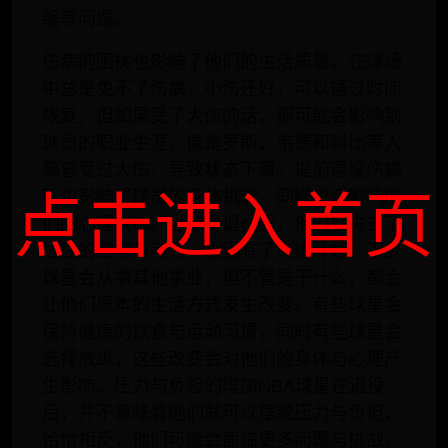
缩等问题。
伤病的困扰也影响了他们的生活质量。在球场
中总是免不了伤病，小伤还好，可以通过时间
恢复，但如果受了大伤的话，那可能会影响到
球员的职业生涯。像是罗斯、韦德和科比等人
都曾受过大伤，导致状态下滑。提前退役伤病
不仅影响了球员的身体机能，同样也会影响他
点击进入首页
们的心理状态。当球星退役后，他们就失去了
过往的目标与动力，也没有了训练计划。不少
球星会从事其他事业，但不管是干什么，都会
让他们原本的生活方式发生改变。有些球星会
保持健康的饮食与运动习惯，同时有些球星会
选择放纵，这些改变会对他们的身体与心理产
生影响。压力与负担的增加NBA球星在退役
后，并不意味着他们就可以摆脱压力与负担，
恰恰相反，他们可能会面临更多问题与挑战，