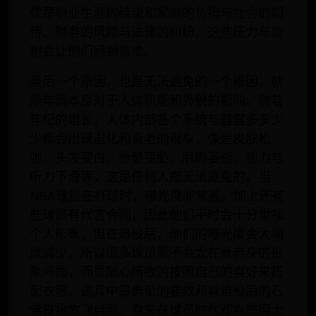
像是职业生涯的结束和家庭的负担与社会的期
待、财务的风险与法律的纠纷，这些压力与负
担会让他们感到焦虑。
最后一个原因，也是无法避免的一个原因，就
是年龄本身对于人体机能和外貌的影响。随着
年纪的增长，人体内部各个系统与器官多多少
少都会出现退化和衰老的现象，像是皮肤松
弛、头发变白、骨骼变脆、肌肉萎缩、视力与
听力下滑等，这是任何人都无法避免的。当
NBA球员在打球时，曝光度非常高，加上还有
些球员有代言合同，因此他们平时会十分重视
个人形象，但在退役后，他们的曝光度会大幅
度减少，所以很多球员就不会太在意自身的形
象问题，而是随心所欲的按照自己的喜好来搭
配衣服。这其中最典型的要数邓肯退役后的石
佛直接放飞自我，看来在球员时代邓肯憋得太