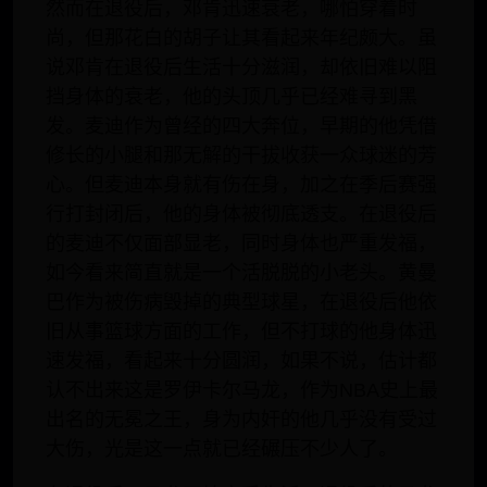
然而在退役后，邓肯迅速衰老，哪怕穿着时
尚，但那花白的胡子让其看起来年纪颇大。虽
说邓肯在退役后生活十分滋润，却依旧难以阻
挡身体的衰老，他的头顶几乎已经难寻到黑
发。麦迪作为曾经的四大奔位，早期的他凭借
修长的小腿和那无解的干拔收获一众球迷的芳
心。但麦迪本身就有伤在身，加之在季后赛强
行打封闭后，他的身体被彻底透支。在退役后
的麦迪不仅面部显老，同时身体也严重发福，
如今看来简直就是一个活脱脱的小老头。黄曼
巴作为被伤病毁掉的典型球星，在退役后他依
旧从事篮球方面的工作，但不打球的他身体迅
速发福，看起来十分圆润，如果不说，估计都
认不出来这是罗伊卡尔马龙，作为NBA史上最
出名的无冕之王，身为内奸的他几乎没有受过
大伤，光是这一点就已经碾压不少人了。