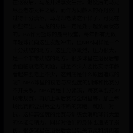
在退役后，马龙开始享受生活。退役后的马龙
尽显老态龙钟之感，而作为同龄人的乔丹依旧
过得十分潇洒，马龙却老成这个样子，可见在
那些年里，马龙的身体一定是处于超负荷状态
的。BA作为篮球的最高殿堂，每年都有无数
年轻球员向这里发起冲击，但NBA同样是一个
十分残酷的地方，这里竞争激烈，压力很大，
是一个非常残酷的地方。很多球星在退役后都
会面临衰老的问题，甚至不少人要比实际年龄
看起来要老上不少，这到底是什么原因造成的
呢？NBA球星的衰老与高强度的训练和比赛分
不开关系。NBA赛程十分紧凑，每赛季要打82
场常规赛，再加上季后赛与全明星等，加上每
场比赛都要拼尽全力不断的奔跑、跳跃、对
抗，这样高强度的比赛与训练会消耗球员大量
的体能与精力，同样对他们的身体也造成了损
伤，很多球星在退役后会出现关节炎和肌肉萎